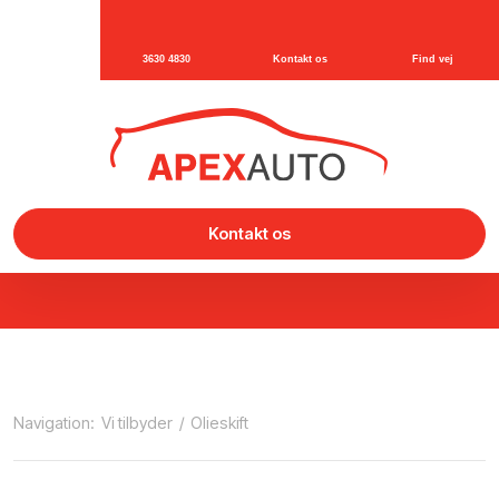
3630 4830
Kontakt os
Find vej
Kontakt os
Navigation:
Vi tilbyder
/
Olieskift