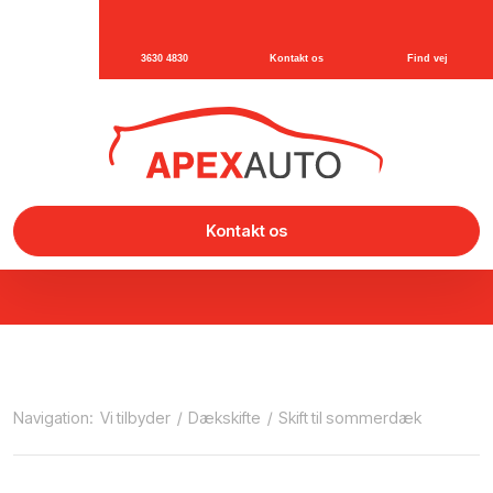
3630 4830
Kontakt os
Find vej
Kontakt os
Navigation:
Vi tilbyder
/
Dækskifte
/
Skift til sommerdæk